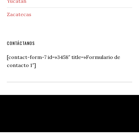
Yucatán
Zacatecas
Secondary
CONTÁCTANOS
Sidebar
[contact-form-7 id=»3458″ title=»Formulario de
contacto 1″]
Footer