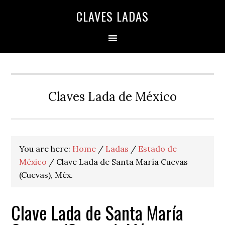
Skip
Skip
Skip
Skip
Skip
CLAVES LADAS
to
to
to
to
to
primary
main
primary
secondary
footer
navigation
content
sidebar
sidebar
Claves Lada de México
You are here:
Home
/
Ladas
/
Estado de
México
/
Clave Lada de Santa María Cuevas
(Cuevas), Méx.
Clave Lada de Santa María