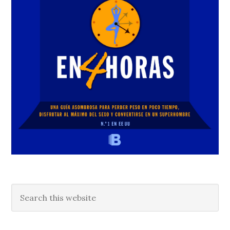
Search
this
website