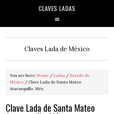
Skip
Skip
Skip
Skip
Skip
CLAVES LADAS
to
to
to
to
to
primary
main
primary
secondary
footer
navigation
content
sidebar
sidebar
Claves Lada de México
You are here:
Home
/
Ladas
/
Estado de
México
/
Clave Lada de Santa Mateo
Atarasquillo, Méx.
Clave Lada de Santa Mateo