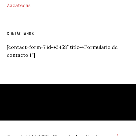
Zacatecas
Secondary
CONTÁCTANOS
Sidebar
[contact-form-7 id=»3458″ title=»Formulario de
contacto 1″]
Footer