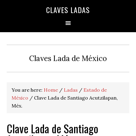
Skip
Skip
Skip
Skip
Skip
CLAVES LADAS
to
to
to
to
to
primary
main
primary
secondary
footer
navigation
content
sidebar
sidebar
Claves Lada de México
You are here:
Home
/
Ladas
/
Estado de
México
/
Clave Lada de Santiago Acutzilapan,
Méx.
Clave Lada de Santiago