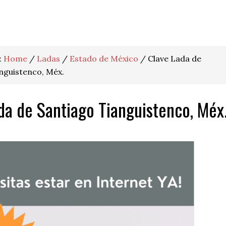
:
Home
/
Ladas
/
Estado de México
/
Clave Lada de
nguistenco, Méx.
da de Santiago Tianguistenco, Méx