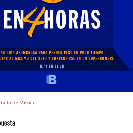
stado de México
puesta