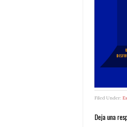
Filed Under:
E
Reader
Deja una res