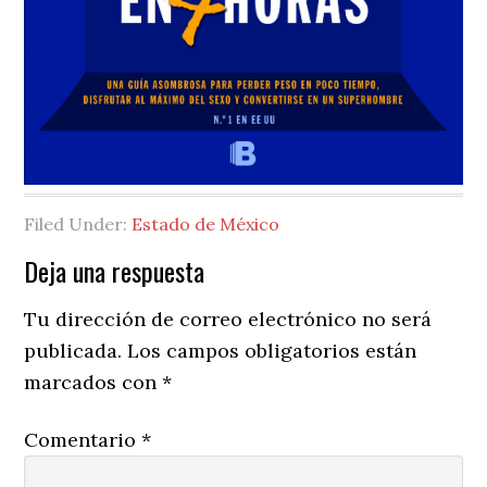
Filed Under:
Estado de México
Reader
Deja una respuesta
Interactions
Tu dirección de correo electrónico no será
publicada.
Los campos obligatorios están
marcados con
*
Comentario
*