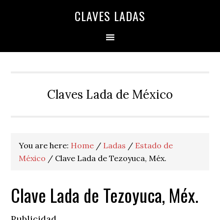
Skip
Skip
Skip
Skip
Skip
CLAVES LADAS
to
to
to
to
to
primary
main
primary
secondary
footer
navigation
content
sidebar
sidebar
Claves Lada de México
You are here:
Home
/
Ladas
/
Estado de
México
/
Clave Lada de Tezoyuca, Méx.
Clave Lada de Tezoyuca, Méx.
Publicidad