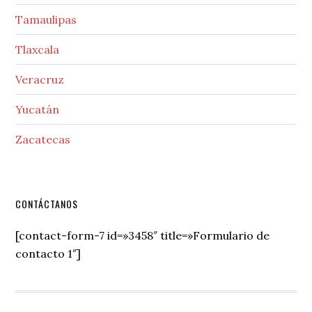
Tamaulipas
Tlaxcala
Veracruz
Yucatán
Zacatecas
Secondary
CONTÁCTANOS
Sidebar
[contact-form-7 id=»3458″ title=»Formulario de
contacto 1″]