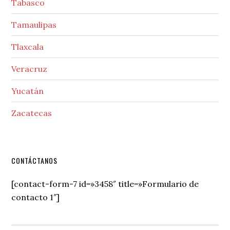
Tabasco
Tamaulipas
Tlaxcala
Veracruz
Yucatán
Zacatecas
Secondary
CONTÁCTANOS
Sidebar
[contact-form-7 id=»3458″ title=»Formulario de
contacto 1″]