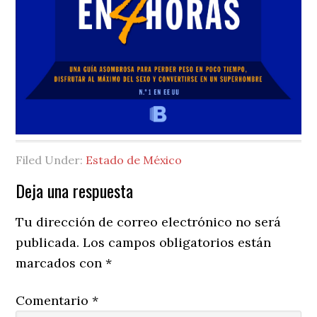
Filed Under:
Estado de México
Reader
Deja una respuesta
Interactions
Tu dirección de correo electrónico no será
publicada.
Los campos obligatorios están
marcados con
*
Comentario
*