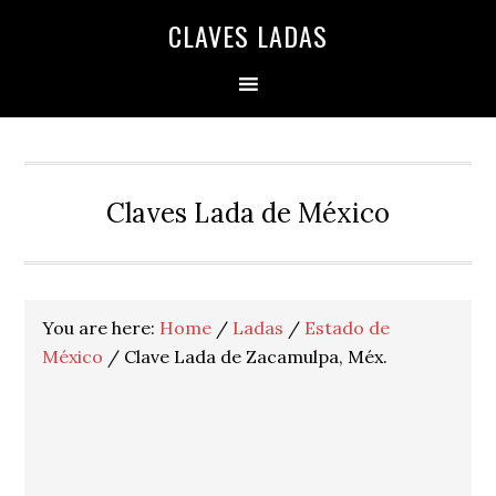
Skip
Skip
Skip
Skip
Skip
CLAVES LADAS
to
to
to
to
to
primary
main
primary
secondary
footer
navigation
content
sidebar
sidebar
Claves Lada de México
You are here:
Home
/
Ladas
/
Estado de
México
/
Clave Lada de Zacamulpa, Méx.