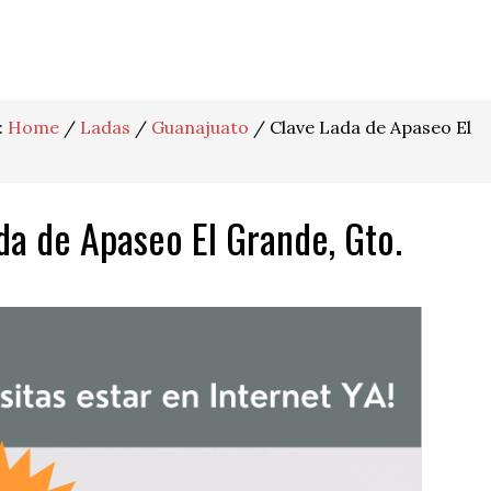
:
Home
/
Ladas
/
Guanajuato
/
Clave Lada de Apaseo El
da de Apaseo El Grande, Gto.