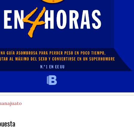
uanajuato
puesta