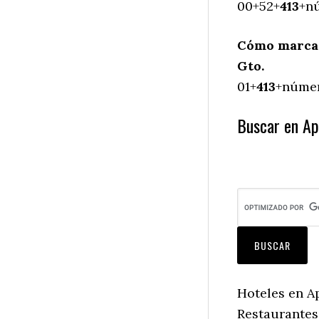
00+52+
413
+nú
Cómo marcar
Gto.
01+
413
+númer
Buscar en Ap
Hoteles en A
Restaurantes