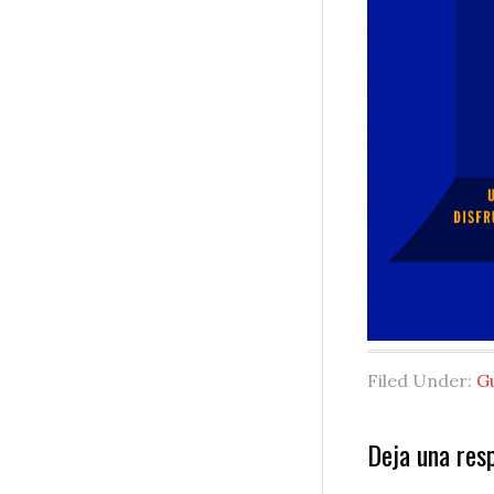
Filed Under:
G
Reader
Deja una res