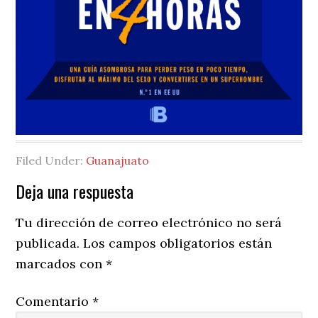
Filed Under:
Guanajuato
Reader
Deja una respuesta
Interactions
Tu dirección de correo electrónico no será
publicada.
Los campos obligatorios están
marcados con
*
Comentario
*