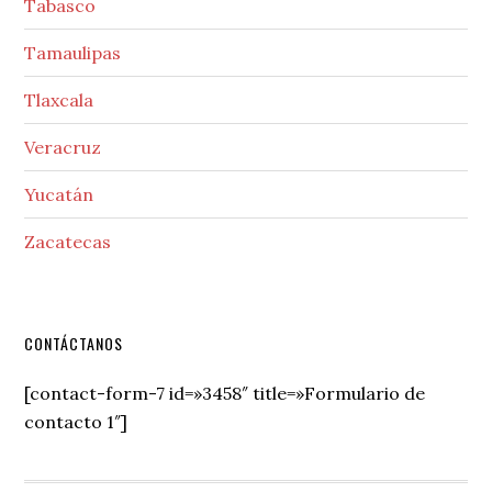
Tabasco
Tamaulipas
Tlaxcala
Veracruz
Yucatán
Zacatecas
Secondary
CONTÁCTANOS
Sidebar
[contact-form-7 id=»3458″ title=»Formulario de
contacto 1″]