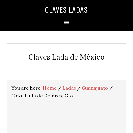
Skip
Skip
Skip
Skip
Skip
CLAVES LADAS
to
to
to
to
to
primary
main
primary
secondary
footer
navigation
content
sidebar
sidebar
Claves Lada de México
You are here:
Home
/
Ladas
/
Guanajuato
/
Clave Lada de Dolores, Gto.