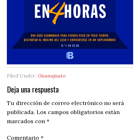
Filed Under:
Guanajuato
Reader
Deja una respuesta
Interactions
Tu dirección de correo electrónico no será
publicada.
Los campos obligatorios están
marcados con
*
Comentario
*