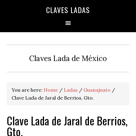
Skip
Skip
Skip
Skip
Skip
CLAVES LADAS
to
to
to
to
to
primary
main
primary
secondary
footer
navigation
content
sidebar
sidebar
Claves Lada de México
You are here:
Home
/
Ladas
/
Guanajuato
/
Clave Lada de Jaral de Berrios, Gto.
Clave Lada de Jaral de Berrios,
Gto.