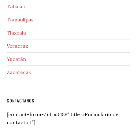
Tabasco
Tamaulipas
Tlaxcala
Veracruz
Yucatán
Zacatecas
Secondary
CONTÁCTANOS
Sidebar
[contact-form-7 id=»3458″ title=»Formulario de
contacto 1″]