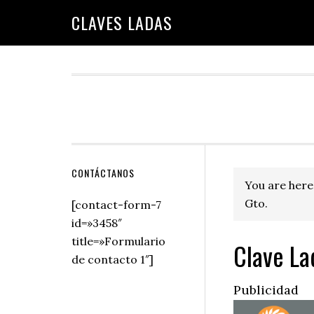
Skip
Skip
Skip
Skip
Skip
CLAVES LADAS
to
to
to
to
to
primary
main
primary
secondary
footer
navigation
content
sidebar
sidebar
Secondary
CONTÁCTANOS
You are here
Sidebar
Gto.
[contact-form-7
id=»3458″
title=»Formulario
Clave La
de contacto 1″]
Publicidad