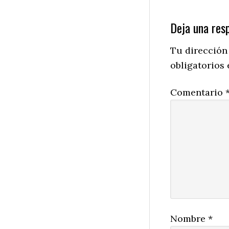
Reader
Deja una res
Interactio
Tu dirección
obligatorios
Comentario
Nombre
*