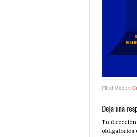
Filed Under:
G
Reader
Deja una res
Interactio
Tu dirección
obligatorios