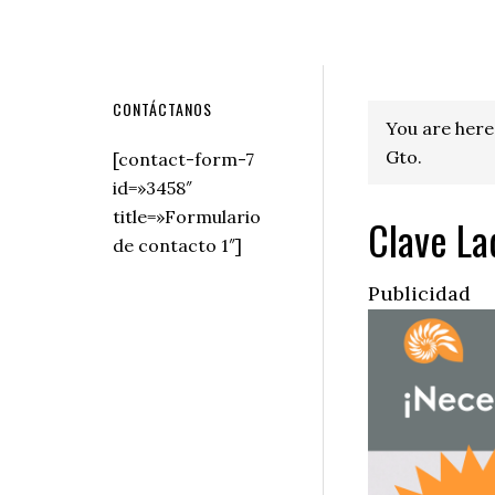
Secondary
CONTÁCTANOS
You are here
Sidebar
Gto.
[contact-form-7
id=»3458″
title=»Formulario
Clave La
de contacto 1″]
Publicidad