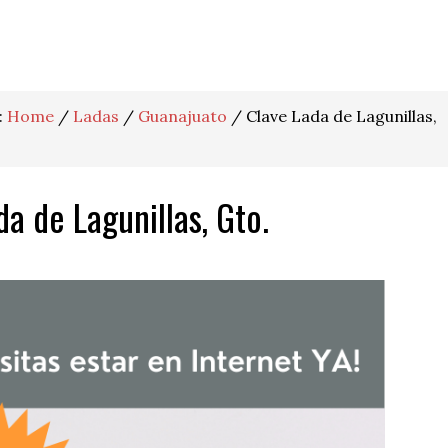
:
Home
/
Ladas
/
Guanajuato
/
Clave Lada de Lagunillas,
da de Lagunillas, Gto.