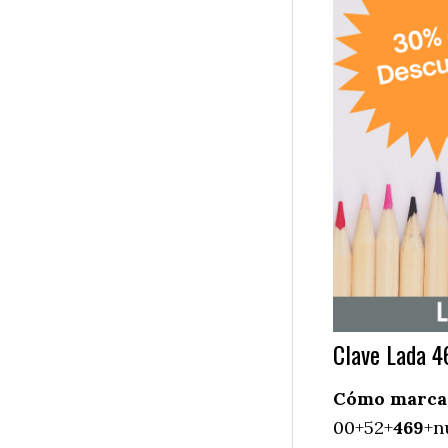
Clave Lada 4
Cómo marcar 
00+52+
469
+n