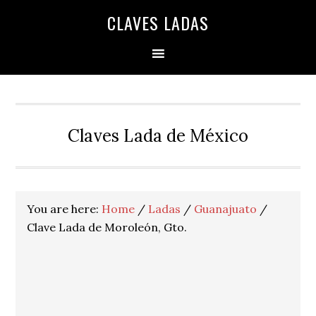
Skip
Skip
Skip
Skip
Skip
CLAVES LADAS
to
to
to
to
to
primary
main
primary
secondary
footer
navigation
content
sidebar
sidebar
Claves Lada de México
You are here:
Home
/
Ladas
/
Guanajuato
/
Clave Lada de Moroleón, Gto.