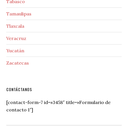
Tabasco
Tamaulipas
Tlaxcala
Veracruz
Yucatán
Zacatecas
Secondary
CONTÁCTANOS
Sidebar
[contact-form-7 id=»3458″ title=»Formulario de
contacto 1″]