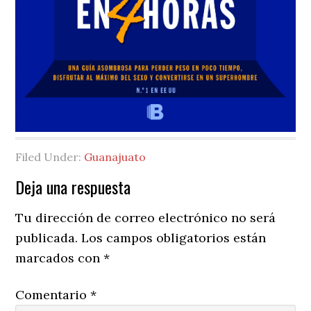
Filed Under:
Guanajuato
Reader
Deja una respuesta
Interactions
Tu dirección de correo electrónico no será
publicada.
Los campos obligatorios están
marcados con
*
Comentario
*