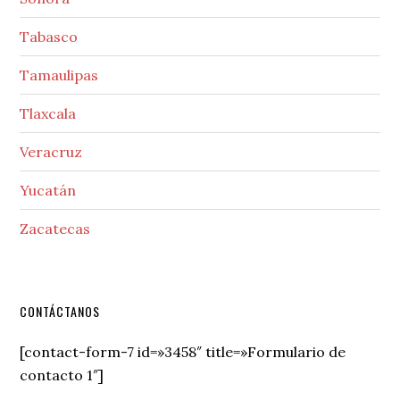
Tabasco
Tamaulipas
Tlaxcala
Veracruz
Yucatán
Zacatecas
Secondary
CONTÁCTANOS
Sidebar
[contact-form-7 id=»3458″ title=»Formulario de
contacto 1″]