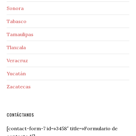
Sonora
Tabasco
Tamaulipas
Tlaxcala
Veracruz
Yucatán
Zacatecas
Secondary
CONTÁCTANOS
Sidebar
[contact-form-7 id=»3458″ title=»Formulario de