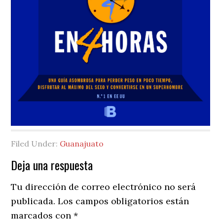
Filed Under:
Guanajuato
Reader
Deja una respuesta
Interactions
Tu dirección de correo electrónico no será
publicada.
Los campos obligatorios están
marcados con
*