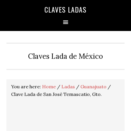
Skip
Skip
Skip
Skip
Skip
CLAVES LADAS
to
to
to
to
to
primary
main
primary
secondary
footer
navigation
content
sidebar
sidebar
Claves Lada de México
You are here:
Home
/
Ladas
/
Guanajuato
/
Clave Lada de San José Temascatio, Gto.