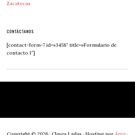
Zacatecas
Secondary
CONTÁCTANOS
Sidebar
[contact-form-7 id=»3458″ title=»Formulario de
contacto 1″]
Footer
Copyright © 2026 · Claves Ladas · Hosting por
Área
·