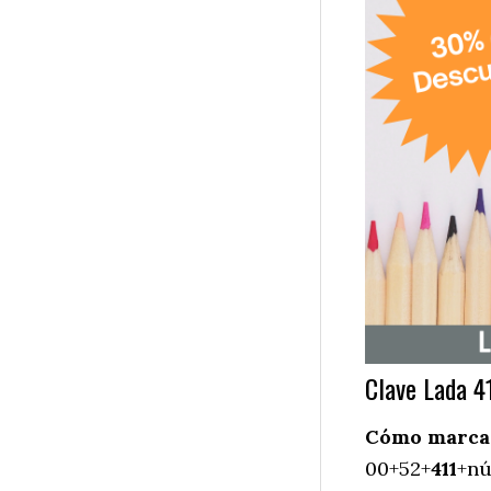
Clave Lada 4
Cómo marcar 
00+52+
411
+nú