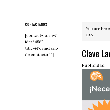
Secondary
CONTÁCTANOS
You are here
Sidebar
Gto.
[contact-form-7
id=»3458″
title=»Formulario
Clave La
de contacto 1″]
Publicidad