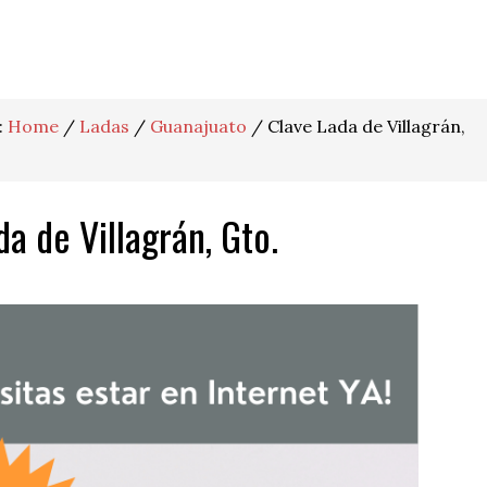
:
Home
/
Ladas
/
Guanajuato
/
Clave Lada de Villagrán,
da de Villagrán, Gto.