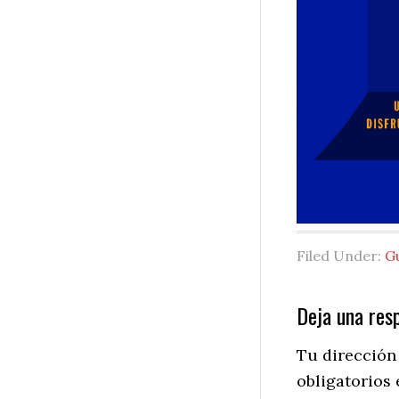
Filed Under:
G
Reader
Deja una res
Interactio
Tu dirección
obligatorios