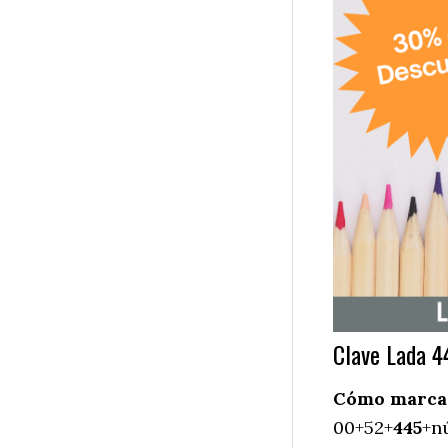
Clave Lada 4
Cómo marcar 
00+52+
445
+n