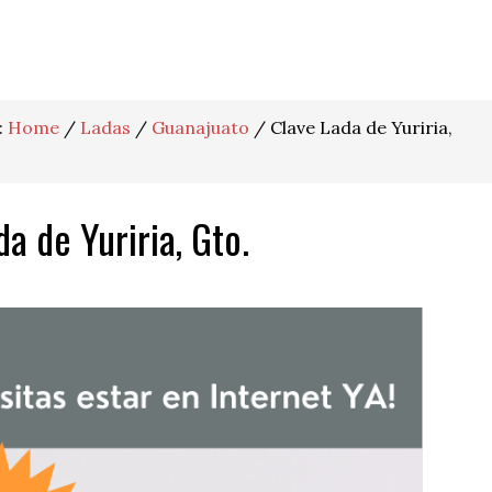
:
Home
/
Ladas
/
Guanajuato
/
Clave Lada de Yuriria,
a de Yuriria, Gto.