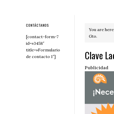
Secondary
CONTÁCTANOS
You are here
Sidebar
Gto.
[contact-form-7
id=»3458″
title=»Formulario
Clave Lad
de contacto 1″]
Publicidad