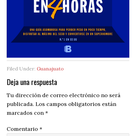
Filed Under:
Guanajuato
Reader
Deja una respuesta
Interactions
Tu dirección de correo electrónico no será
publicada.
Los campos obligatorios están
marcados con
*
Comentario
*