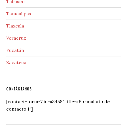
Tabasco
Tamaulipas
Tlaxcala
Veracruz
Yucatán
Zacatecas
Secondary
CONTÁCTANOS
Sidebar
[contact-form-7 id=»3458″ title=»Formulario de
contacto 1″]