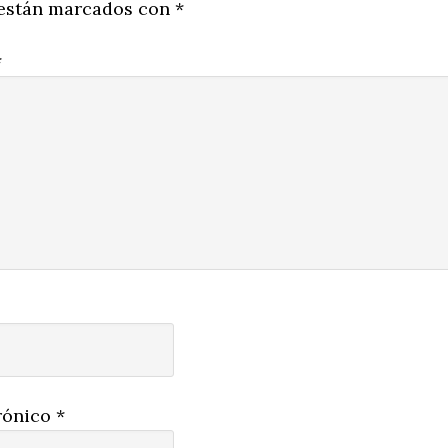
 están marcados con
*
*
rónico
*