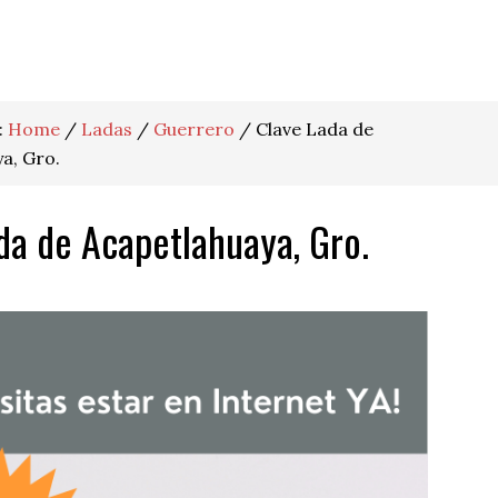
:
Home
/
Ladas
/
Guerrero
/
Clave Lada de
a, Gro.
da de Acapetlahuaya, Gro.