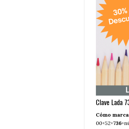
Clave Lada 7
Cómo marcar 
00+52+
736
+n