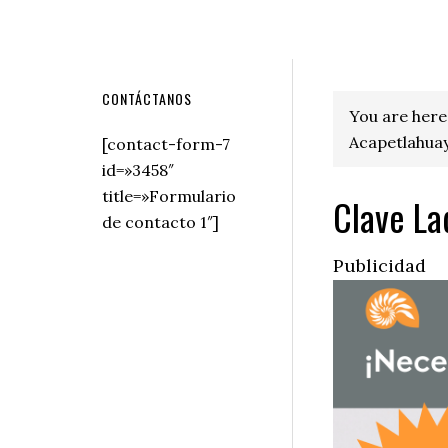
Secondary
CONTÁCTANOS
You are here
Sidebar
Acapetlahuay
[contact-form-7
id=»3458″
title=»Formulario
Clave La
de contacto 1″]
Publicidad