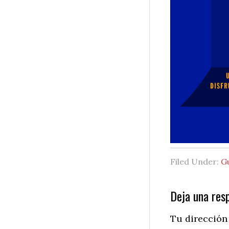
Filed Under:
G
Reader
Deja una res
Interactio
Tu dirección