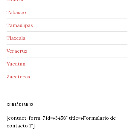
Tabasco
Tamaulipas
Tlaxcala
Veracruz
Yucatán
Zacatecas
Secondary
CONTÁCTANOS
Sidebar
[contact-form-7 id=»3458″ title=»Formulario de
contacto 1″]