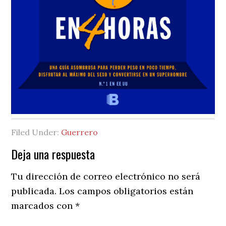
Filed Under:
Guerrero
Reader
Deja una respuesta
Interactions
Tu dirección de correo electrónico no será
publicada.
Los campos obligatorios están
marcados con
*