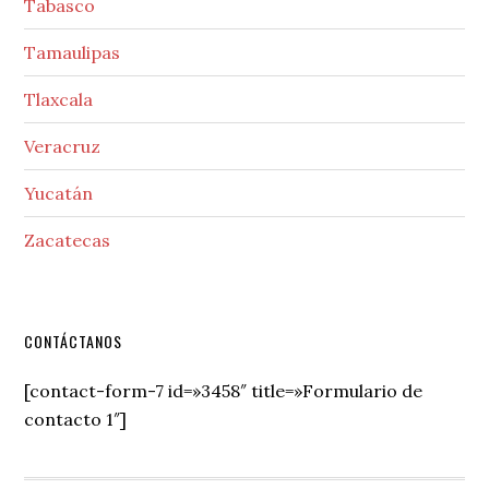
Tabasco
Tamaulipas
Tlaxcala
Veracruz
Yucatán
Zacatecas
Secondary
CONTÁCTANOS
Sidebar
[contact-form-7 id=»3458″ title=»Formulario de
contacto 1″]