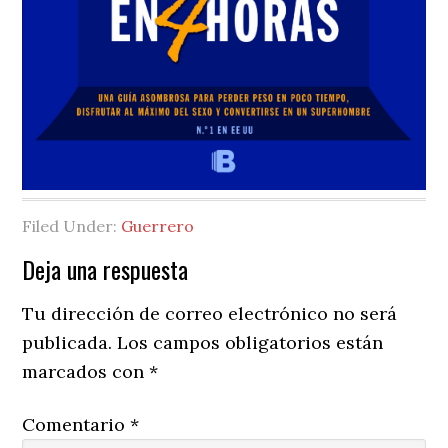
Filed Under:
Guerrero
Reader
Deja una respuesta
Interactions
Tu dirección de correo electrónico no será
publicada.
Los campos obligatorios están
marcados con
*
Comentario
*