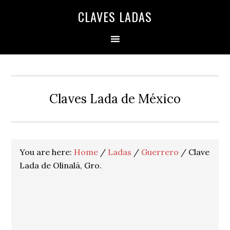
Skip
Skip
Skip
Skip
Skip
CLAVES LADAS
to
to
to
to
to
primary
main
primary
secondary
footer
navigation
content
sidebar
sidebar
Claves Lada de México
You are here:
Home
/
Ladas
/
Guerrero
/
Clave
Lada de Olinalá, Gro.