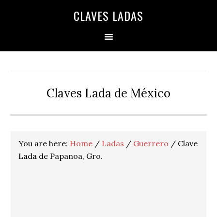
Skip
Skip
Skip
Skip
Skip
CLAVES LADAS
to
to
to
to
to
primary
main
primary
secondary
footer
navigation
content
sidebar
sidebar
Claves Lada de México
You are here:
Home
/
Ladas
/
Guerrero
/
Clave
Lada de Papanoa, Gro.