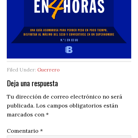
Filed Under:
Guerrero
Reader
Deja una respuesta
Interactions
Tu dirección de correo electrónico no será
publicada.
Los campos obligatorios están
marcados con
*
Comentario
*