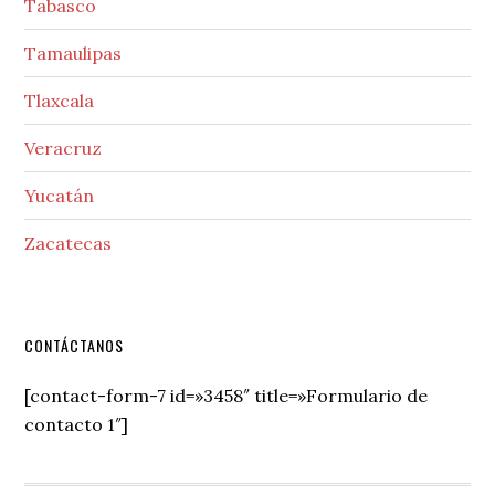
Tabasco
Tamaulipas
Tlaxcala
Veracruz
Yucatán
Zacatecas
Secondary
CONTÁCTANOS
Sidebar
[contact-form-7 id=»3458″ title=»Formulario de
contacto 1″]