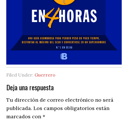
Filed Under:
Guerrero
Reader
Deja una respuesta
Interactions
Tu dirección de correo electrónico no será
publicada.
Los campos obligatorios están
marcados con
*