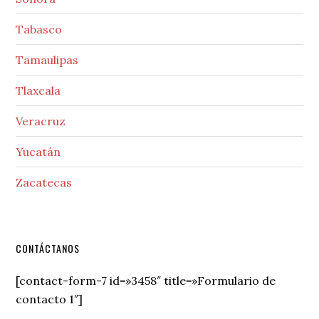
Tabasco
Tamaulipas
Tlaxcala
Veracruz
Yucatán
Zacatecas
Secondary
CONTÁCTANOS
Sidebar
[contact-form-7 id=»3458″ title=»Formulario de
contacto 1″]