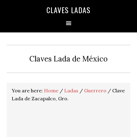
Skip
Skip
Skip
Skip
Skip
CLAVES LADAS
to
to
to
to
to
primary
main
primary
secondary
footer
navigation
content
sidebar
sidebar
Claves Lada de México
You are here:
Home
/
Ladas
/
Guerrero
/
Clave
Lada de Zacapalco, Gro.