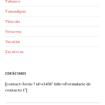
Tabasco
Tamaulipas
Tlaxcala
Veracruz
Yucatán
Zacatecas
Secondary
CONTÁCTANOS
Sidebar
[contact-form-7 id=»3458″ title=»Formulario de
contacto 1″]