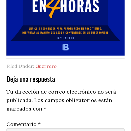
Filed Under:
Guerrero
Reader
Deja una respuesta
Interactions
Tu dirección de correo electrónico no será
publicada.
Los campos obligatorios están
marcados con
*
Comentario
*