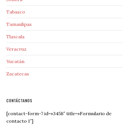
Tabasco
Tamaulipas
Tlaxcala
Veracruz
Yucatán
Zacatecas
Secondary
CONTÁCTANOS
Sidebar
[contact-form-7 id=»3458″ title=»Formulario de
contacto 1″]