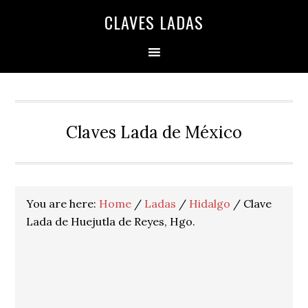
Skip
Skip
Skip
Skip
Skip
CLAVES LADAS
to
to
to
to
to
primary
main
primary
secondary
footer
navigation
content
sidebar
sidebar
Claves Lada de México
You are here:
Home
/
Ladas
/
Hidalgo
/
Clave
Lada de Huejutla de Reyes, Hgo.