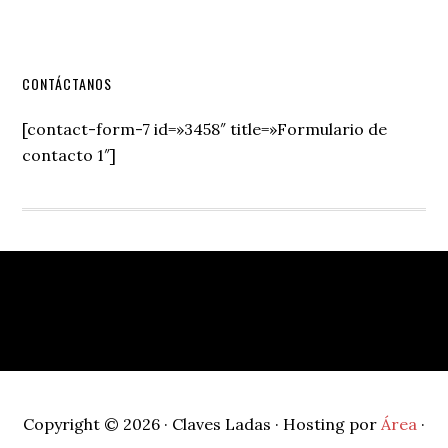
Secondary
CONTÁCTANOS
Sidebar
[contact-form-7 id=»3458″ title=»Formulario de
contacto 1″]
Footer
Copyright © 2026 · Claves Ladas · Hosting por
Área
·