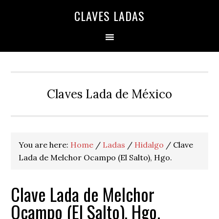
Skip
Skip
Skip
Skip
Skip
CLAVES LADAS
to
to
to
to
to
primary
main
primary
secondary
footer
navigation
content
sidebar
sidebar
Claves Lada de México
You are here:
Home
/
Ladas
/
Hidalgo
/
Clave
Lada de Melchor Ocampo (El Salto), Hgo.
Clave Lada de Melchor
Ocampo (El Salto), Hgo.