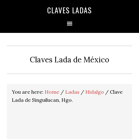
Skip
Skip
Skip
Skip
Skip
CLAVES LADAS
to
to
to
to
to
primary
main
primary
secondary
footer
navigation
content
sidebar
sidebar
Claves Lada de México
You are here:
Home
/
Ladas
/
Hidalgo
/
Clave
Lada de Singuilucan, Hgo.