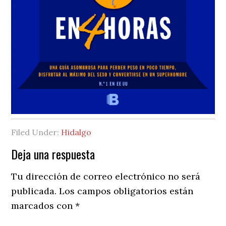
Filed Under:
Hidalgo
Reader
Deja una respuesta
Interactions
Tu dirección de correo electrónico no será
publicada.
Los campos obligatorios están
marcados con
*