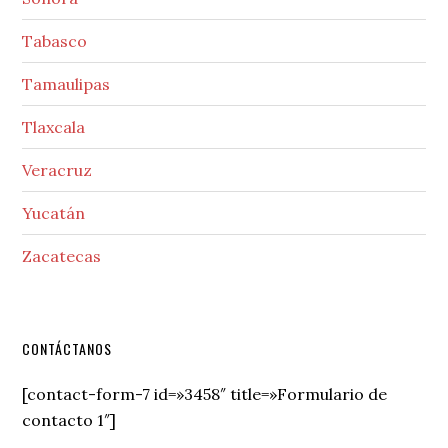
Tabasco
Tamaulipas
Tlaxcala
Veracruz
Yucatán
Zacatecas
Secondary
CONTÁCTANOS
Sidebar
[contact-form-7 id=»3458″ title=»Formulario de
contacto 1″]