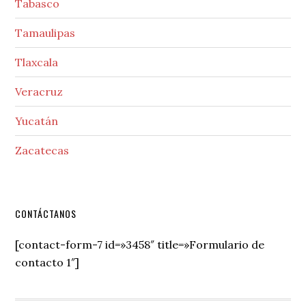
Tabasco
Tamaulipas
Tlaxcala
Veracruz
Yucatán
Zacatecas
Secondary
CONTÁCTANOS
Sidebar
[contact-form-7 id=»3458″ title=»Formulario de
contacto 1″]