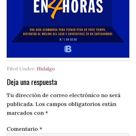
Filed Under:
Hidalgo
Reader
Deja una respuesta
Interactions
Tu dirección de correo electrónico no será
publicada.
Los campos obligatorios están
marcados con
*
Comentario
*