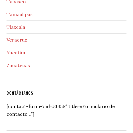
Tabasco
Tamaulipas
Tlaxcala
Veracruz
Yucatán
Zacatecas
Secondary
CONTÁCTANOS
Sidebar
[contact-form-7 id=»3458″ title=»Formulario de
contacto 1″]