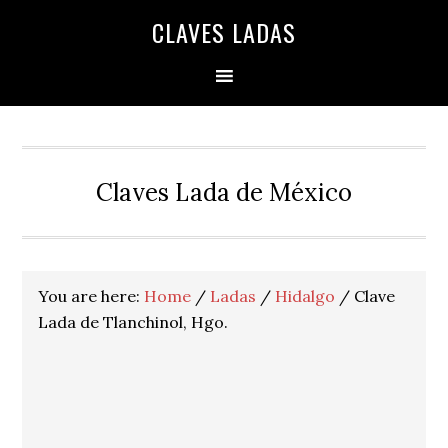
Skip
Skip
Skip
Skip
Skip
CLAVES LADAS
to
to
to
to
to
primary
main
primary
secondary
footer
navigation
content
sidebar
sidebar
Claves Lada de México
You are here:
Home
/
Ladas
/
Hidalgo
/
Clave
Lada de Tlanchinol, Hgo.