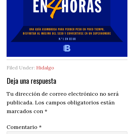
Filed Under:
Hidalgo
Reader
Deja una respuesta
Interactions
Tu dirección de correo electrónico no será
publicada.
Los campos obligatorios están
marcados con
*
Comentario
*