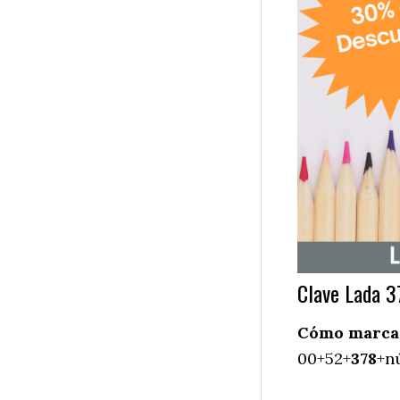
Clave Lada 3
Cómo marcar 
00+52+
378
+n