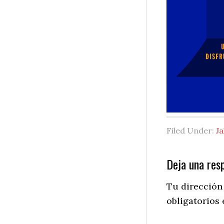
Filed Under:
Ja
Reader
Deja una res
Interactio
Tu dirección
obligatorios