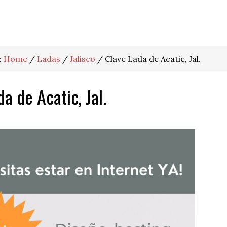
:
Home
/
Ladas
/
Jalisco
/
Clave Lada de Acatic, Jal.
a de Acatic, Jal.