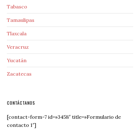
Tabasco
Tamaulipas
Tlaxcala
Veracruz
Yucatán
Zacatecas
Secondary
CONTÁCTANOS
Sidebar
[contact-form-7 id=»3458″ title=»Formulario de
contacto 1″]