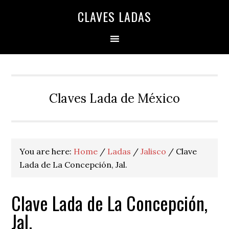
Skip
Skip
Skip
Skip
Skip
CLAVES LADAS
to
to
to
to
to
primary
main
primary
secondary
footer
navigation
content
sidebar
sidebar
Claves Lada de México
You are here:
Home
/
Ladas
/
Jalisco
/
Clave
Lada de La Concepción, Jal.
Clave Lada de La Concepción,
Jal.