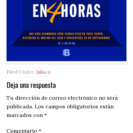
Filed Under:
Jalisco
Reader
Deja una respuesta
Interactions
Tu dirección de correo electrónico no será
publicada.
Los campos obligatorios están
marcados con
*
Comentario
*