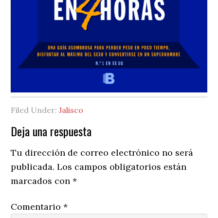
Filed Under:
Jalisco
Reader
Deja una respuesta
Interactions
Tu dirección de correo electrónico no será
publicada.
Los campos obligatorios están
marcados con
*
Comentario
*