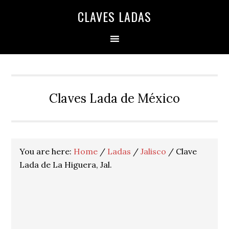
Skip
Skip
Skip
Skip
Skip
CLAVES LADAS
to
to
to
to
to
primary
main
primary
secondary
footer
navigation
content
sidebar
sidebar
Claves Lada de México
You are here:
Home
/
Ladas
/
Jalisco
/
Clave
Lada de La Higuera, Jal.