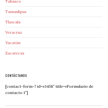
Tabasco
Tamaulipas
Tlaxcala
Veracruz
Yucatán
Zacatecas
Secondary
CONTÁCTANOS
Sidebar
[contact-form-7 id=»3458″ title=»Formulario de
contacto 1″]