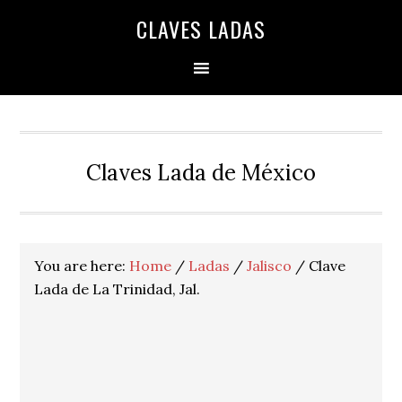
Skip
Skip
Skip
Skip
Skip
CLAVES LADAS
to
to
to
to
to
primary
main
primary
secondary
footer
navigation
content
sidebar
sidebar
Claves Lada de México
You are here:
Home
/
Ladas
/
Jalisco
/
Clave
Lada de La Trinidad, Jal.