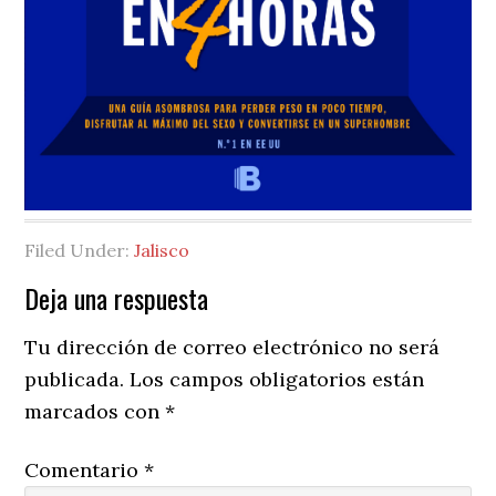
Filed Under:
Jalisco
Reader
Deja una respuesta
Interactions
Tu dirección de correo electrónico no será
publicada.
Los campos obligatorios están
marcados con
*
Comentario
*