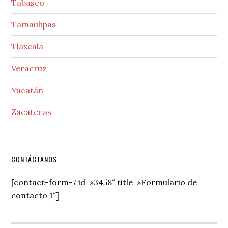
Tabasco
Tamaulipas
Tlaxcala
Veracruz
Yucatán
Zacatecas
Secondary
CONTÁCTANOS
Sidebar
[contact-form-7 id=»3458″ title=»Formulario de
contacto 1″]