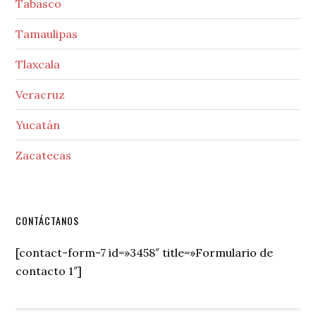
Tabasco
Tamaulipas
Tlaxcala
Veracruz
Yucatán
Zacatecas
Secondary
CONTÁCTANOS
Sidebar
[contact-form-7 id=»3458″ title=»Formulario de
contacto 1″]