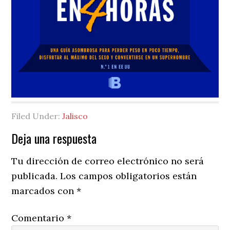
Filed Under:
Jalisco
Reader
Deja una respuesta
Interactions
Tu dirección de correo electrónico no será
publicada.
Los campos obligatorios están
marcados con
*
Comentario
*