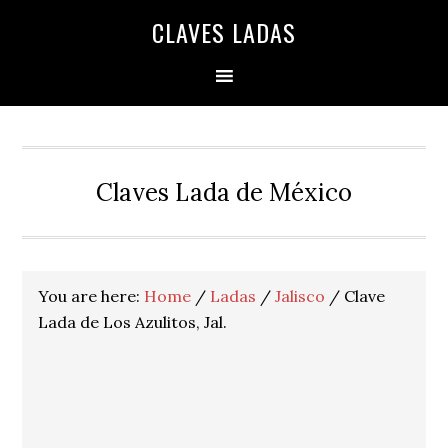
Skip
Skip
Skip
Skip
Skip
CLAVES LADAS
to
to
to
to
to
primary
main
primary
secondary
footer
navigation
content
sidebar
sidebar
Claves Lada de México
You are here:
Home
/
Ladas
/
Jalisco
/
Clave
Lada de Los Azulitos, Jal.