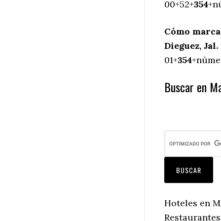
00+52+
354
+n
Cómo marcar
Dieguez, Jal.
01+
354
+númer
Buscar en Ma
Hoteles en Ma
Restaurantes