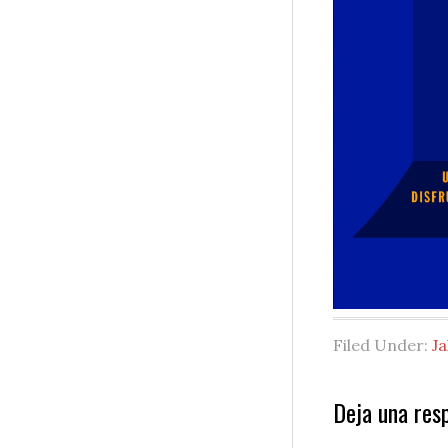
Filed Under:
Ja
Reader
Deja una res