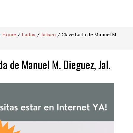
:
Home
/
Ladas
/
Jalisco
/
Clave Lada de Manuel M.
da de Manuel M. Dieguez, Jal.