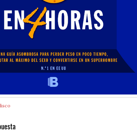
lisco
puesta