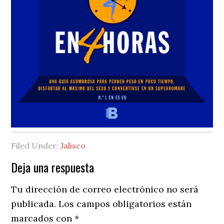
Filed Under:
Jalisco
Reader
Deja una respuesta
Interactions
Tu dirección de correo electrónico no será
publicada.
Los campos obligatorios están
marcados con
*