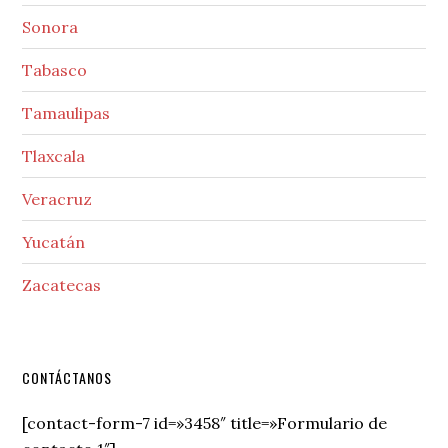
Sonora
Tabasco
Tamaulipas
Tlaxcala
Veracruz
Yucatán
Zacatecas
Secondary
CONTÁCTANOS
Sidebar
[contact-form-7 id=»3458″ title=»Formulario de