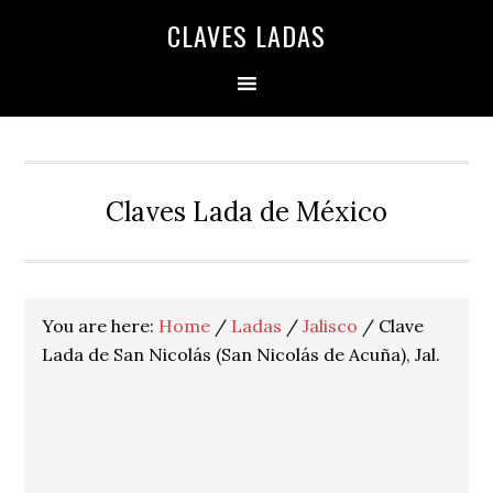
Skip
Skip
Skip
Skip
Skip
CLAVES LADAS
to
to
to
to
to
primary
main
primary
secondary
footer
navigation
content
sidebar
sidebar
Claves Lada de México
You are here:
Home
/
Ladas
/
Jalisco
/
Clave
Lada de San Nicolás (San Nicolás de Acuña), Jal.