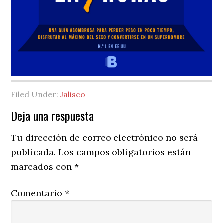
Filed Under:
Jalisco
Reader
Deja una respuesta
Interactions
Tu dirección de correo electrónico no será
publicada.
Los campos obligatorios están
marcados con
*
Comentario
*