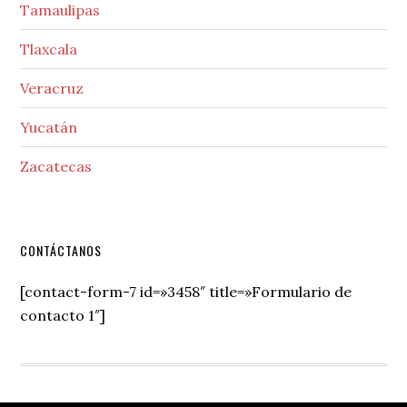
Tamaulipas
Tlaxcala
Veracruz
Yucatán
Zacatecas
Secondary
CONTÁCTANOS
Sidebar
[contact-form-7 id=»3458″ title=»Formulario de
contacto 1″]