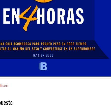
lisco
puesta