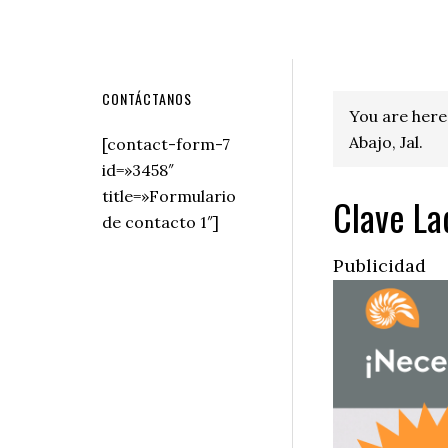
Secondary
CONTÁCTANOS
You are here
Sidebar
Abajo, Jal.
[contact-form-7
id=»3458″
title=»Formulario
Clave La
de contacto 1″]
Publicidad