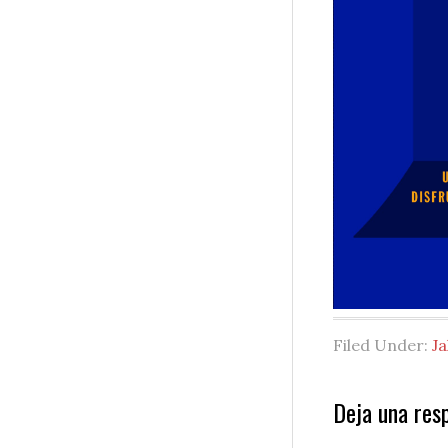
Filed Under:
Ja
Reader
Deja una res