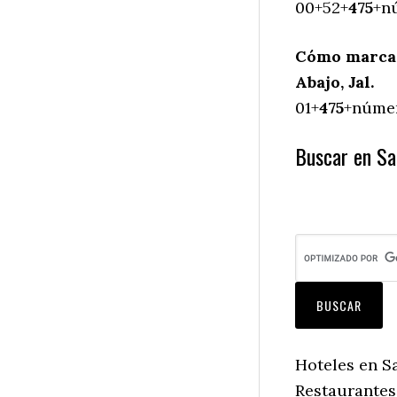
00+52+
475
+nú
Cómo marcar
Abajo, Jal.
01+
475
+númer
Buscar en San
Hoteles en Sa
Restaurantes 