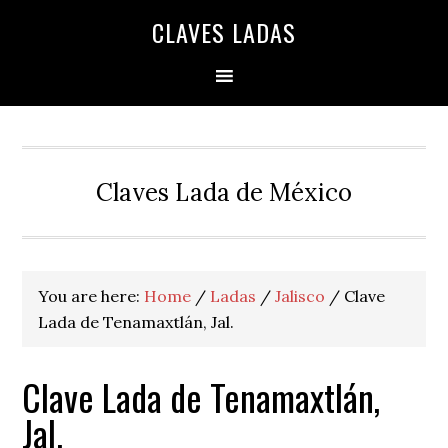
Skip
Skip
Skip
Skip
Skip
CLAVES LADAS
to
to
to
to
to
primary
main
primary
secondary
footer
navigation
content
sidebar
sidebar
Claves Lada de México
You are here:
Home
/
Ladas
/
Jalisco
/
Clave
Lada de Tenamaxtlán, Jal.
Clave Lada de Tenamaxtlán,
Jal.