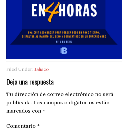
Filed Under:
Jalisco
Reader
Deja una respuesta
Interactions
Tu dirección de correo electrónico no será
publicada.
Los campos obligatorios están
marcados con
*
Comentario
*