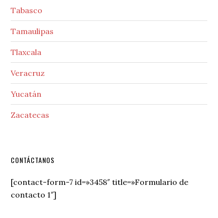
Tabasco
Tamaulipas
Tlaxcala
Veracruz
Yucatán
Zacatecas
Secondary
CONTÁCTANOS
Sidebar
[contact-form-7 id=»3458″ title=»Formulario de
contacto 1″]