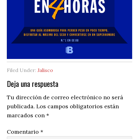
Filed Under:
Jalisco
Reader
Deja una respuesta
Interactions
Tu dirección de correo electrónico no será
publicada.
Los campos obligatorios están
marcados con
*
Comentario
*