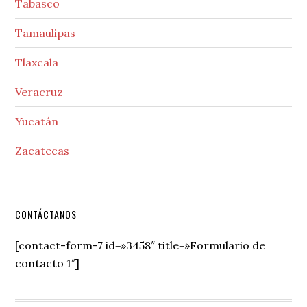
Tabasco
Tamaulipas
Tlaxcala
Veracruz
Yucatán
Zacatecas
Secondary
CONTÁCTANOS
Sidebar
[contact-form-7 id=»3458″ title=»Formulario de
contacto 1″]