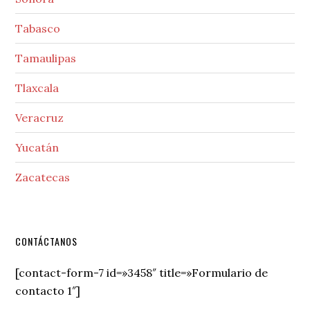
Tabasco
Tamaulipas
Tlaxcala
Veracruz
Yucatán
Zacatecas
Secondary
CONTÁCTANOS
Sidebar
[contact-form-7 id=»3458″ title=»Formulario de
contacto 1″]