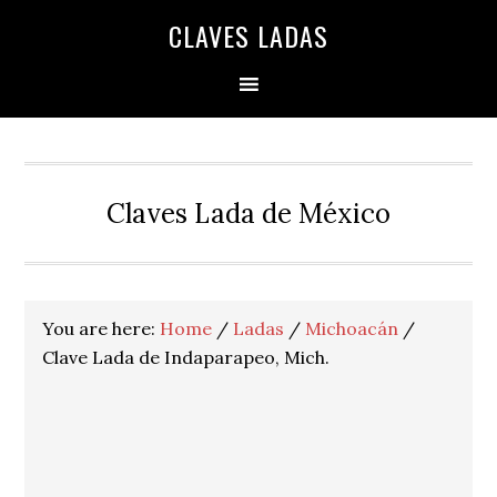
Skip
Skip
Skip
Skip
Skip
CLAVES LADAS
to
to
to
to
to
primary
main
primary
secondary
footer
navigation
content
sidebar
sidebar
Claves Lada de México
You are here:
Home
/
Ladas
/
Michoacán
/
Clave Lada de Indaparapeo, Mich.