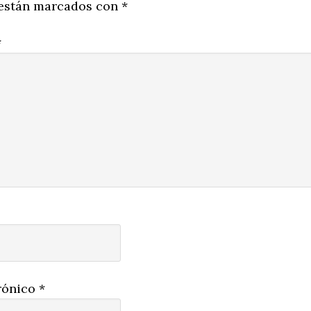
 están marcados con
*
*
rónico
*