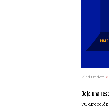
Filed Under:
M
Reader
Deja una res
Interactio
Tu dirección