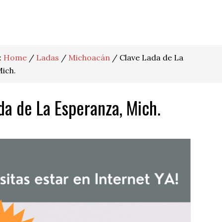
:
Home
/
Ladas
/
Michoacán
/
Clave Lada de La
ich.
da de La Esperanza, Mich.