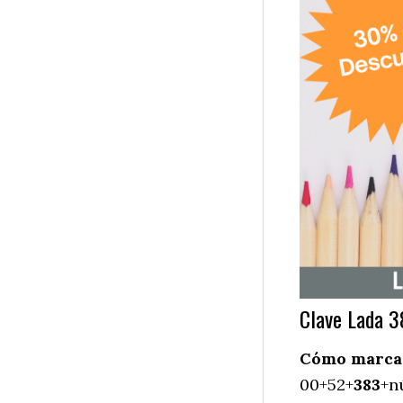
Clave Lada 
Cómo marcar 
00+52+
383
+n