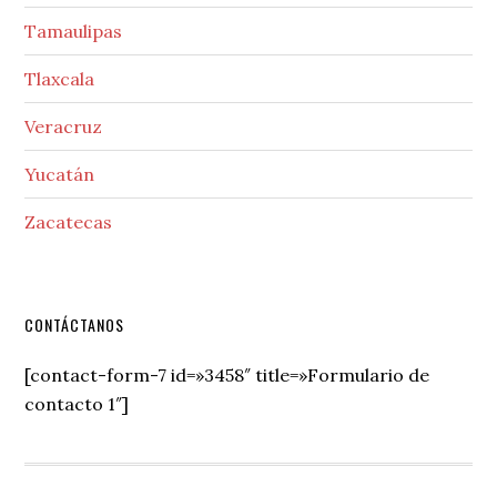
Tamaulipas
Tlaxcala
Veracruz
Yucatán
Zacatecas
Secondary
CONTÁCTANOS
Sidebar
[contact-form-7 id=»3458″ title=»Formulario de
contacto 1″]