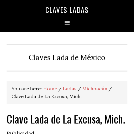
Skip
Skip
Skip
Skip
Skip
CLAVES LADAS
to
to
to
to
to
primary
main
primary
secondary
footer
navigation
content
sidebar
sidebar
Claves Lada de México
You are here:
Home
/
Ladas
/
Michoacán
/
Clave Lada de La Excusa, Mich.
Clave Lada de La Excusa, Mich.
Publicidad