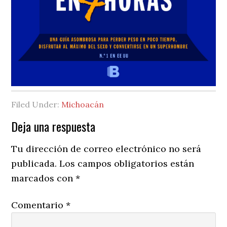
Filed Under:
Michoacán
Reader
Deja una respuesta
Interactions
Tu dirección de correo electrónico no será
publicada.
Los campos obligatorios están
marcados con
*
Comentario
*