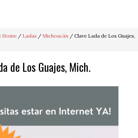
:
Home
/
Ladas
/
Michoacán
/
Clave Lada de Los Guajes,
da de Los Guajes, Mich.