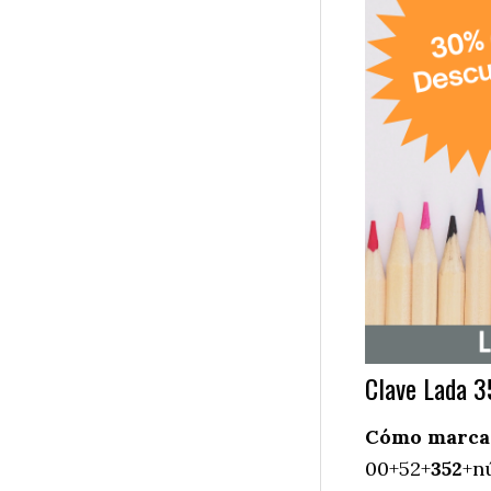
Clave Lada 3
Cómo marcar 
00+52+
352
+n