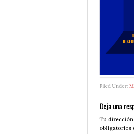
Filed Under:
M
Reader
Deja una res
Interactio
Tu dirección
obligatorios