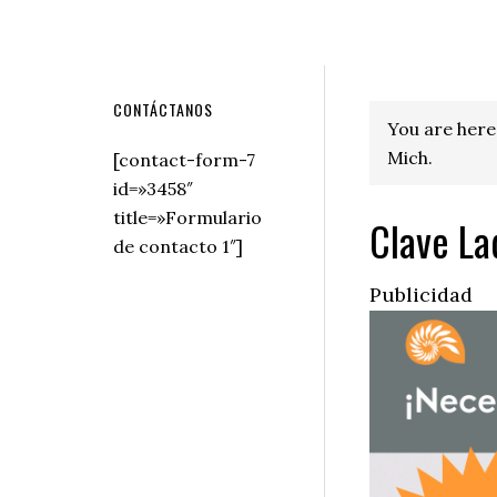
Secondary
CONTÁCTANOS
You are here
Sidebar
Mich.
[contact-form-7
id=»3458″
title=»Formulario
Clave La
de contacto 1″]
Publicidad