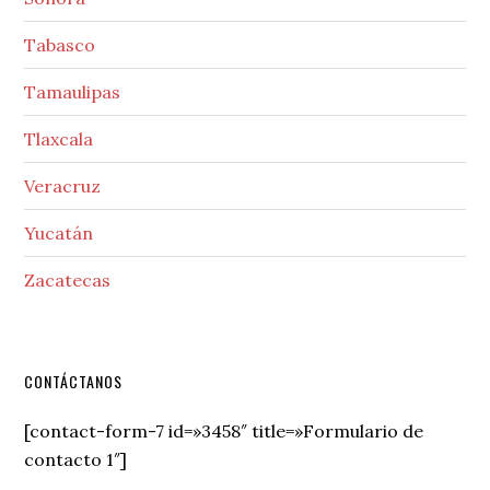
Tabasco
Tamaulipas
Tlaxcala
Veracruz
Yucatán
Zacatecas
Secondary
CONTÁCTANOS
Sidebar
[contact-form-7 id=»3458″ title=»Formulario de
contacto 1″]