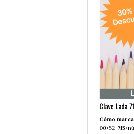
Clave Lada 7
Cómo marcar
00+52+
715
+nú