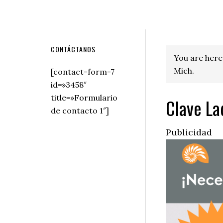
Secondary
CONTÁCTANOS
You are here
Sidebar
Mich.
[contact-form-7
id=»3458″
title=»Formulario
Clave La
de contacto 1″]
Publicidad