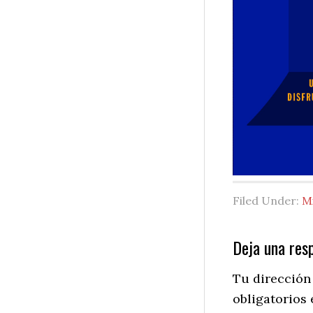
Filed Under:
M
Reader
Deja una res
Interactio
Tu dirección
obligatorios