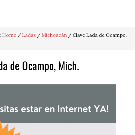
:
Home
/
Ladas
/
Michoacán
/
Clave Lada de Ocampo,
da de Ocampo, Mich.