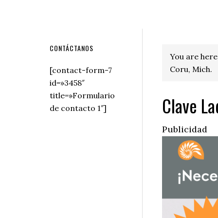
Secondary
CONTÁCTANOS
You are here
Sidebar
Coru, Mich.
[contact-form-7
id=»3458″
title=»Formulario
Clave La
de contacto 1″]
Publicidad