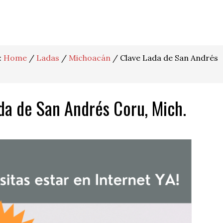
:
Home
/
Ladas
/
Michoacán
/
Clave Lada de San Andrés
da de San Andrés Coru, Mich.