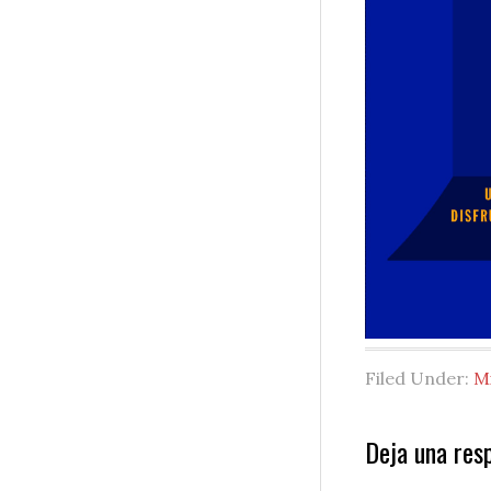
Filed Under:
M
Reader
Deja una res