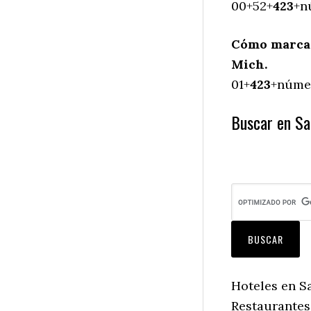
00+52+
423
+n
Cómo marcar
Mich.
01+
423
+númer
Buscar en Sa
Hoteles en S
Restaurantes