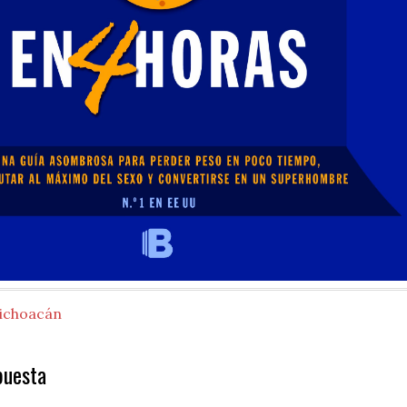
ichoacán
puesta