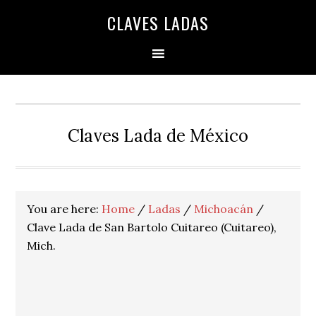
Skip
Skip
Skip
Skip
Skip
CLAVES LADAS
to
to
to
to
to
primary
main
primary
secondary
footer
navigation
content
sidebar
sidebar
Claves Lada de México
You are here:
Home
/
Ladas
/
Michoacán
/
Clave Lada de San Bartolo Cuitareo (Cuitareo),
Mich.