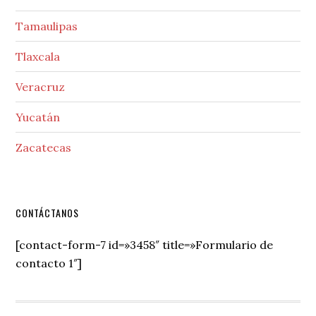
Tamaulipas
Tlaxcala
Veracruz
Yucatán
Zacatecas
Secondary
CONTÁCTANOS
Sidebar
[contact-form-7 id=»3458″ title=»Formulario de
contacto 1″]