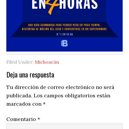
Filed Under:
Michoacán
Reader
Deja una respuesta
Interactions
Tu dirección de correo electrónico no será
publicada.
Los campos obligatorios están
marcados con
*
Comentario
*