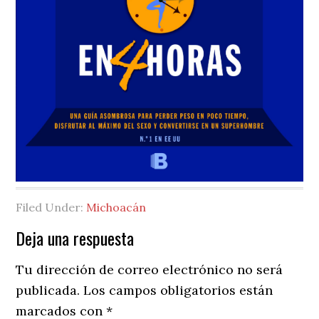
Filed Under:
Michoacán
Reader
Deja una respuesta
Interactions
Tu dirección de correo electrónico no será
publicada.
Los campos obligatorios están
marcados con
*