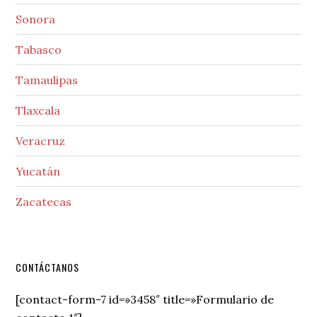
Sonora
Tabasco
Tamaulipas
Tlaxcala
Veracruz
Yucatán
Zacatecas
Secondary
CONTÁCTANOS
Sidebar
[contact-form-7 id=»3458″ title=»Formulario de