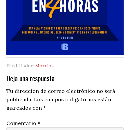
Filed Under:
Morelos
Reader
Deja una respuesta
Interactions
Tu dirección de correo electrónico no será
publicada.
Los campos obligatorios están
marcados con
*
Comentario
*