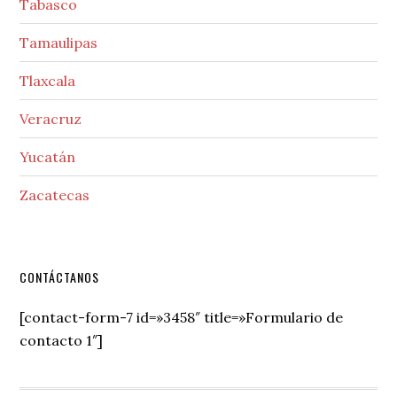
Tabasco
Tamaulipas
Tlaxcala
Veracruz
Yucatán
Zacatecas
Secondary
CONTÁCTANOS
Sidebar
[contact-form-7 id=»3458″ title=»Formulario de
contacto 1″]