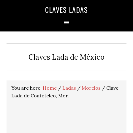
Skip
Skip
Skip
Skip
Skip
CLAVES LADAS
to
to
to
to
to
primary
main
primary
secondary
footer
navigation
content
sidebar
sidebar
Claves Lada de México
You are here:
Home
/
Ladas
/
Morelos
/
Clave
Lada de Coatetelco, Mor.